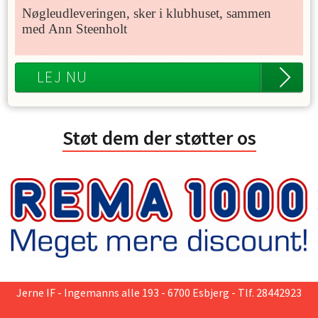
Nøgleudleveringen, sker i klubhuset, sammen
med Ann Steenholt
LEJ NU
Støt dem der støtter os
Jerne IF
- Ingemanns alle 193 - 6700 Esbjerg - Tlf. 28442923