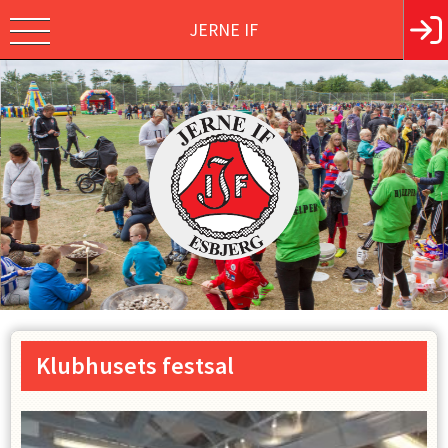
JERNE IF
Klubhusets festsal