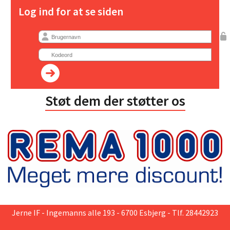
Log ind for at se siden
Støt dem der støtter os
Jerne IF
- Ingemanns alle 193 - 6700 Esbjerg - Tlf. 28442923