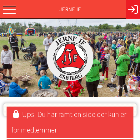
JERNE IF
Ups! Du har ramt en side der kun er
for medlemmer